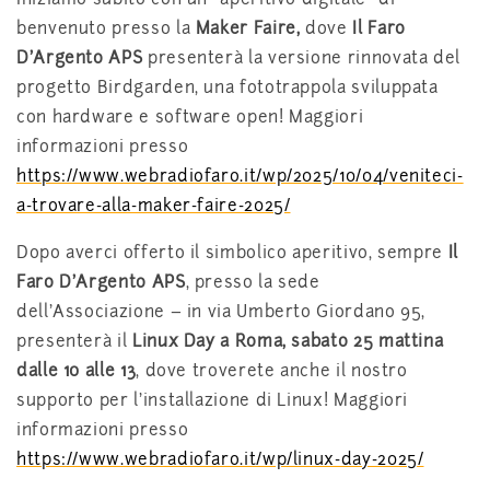
benvenuto presso la
Maker Faire,
dove
Il Faro
D’Argento APS
presenterà la versione rinnovata del
progetto Birdgarden, una fototrappola sviluppata
con hardware e software open! Maggiori
informazioni presso
https://www.webradiofaro.it/wp/2025/10/04/veniteci-
a-trovare-alla-maker-faire-2025/
Dopo averci offerto il simbolico aperitivo, sempre
Il
Faro D’Argento APS
, presso la sede
dell’Associazione – in via Umberto Giordano 95,
presenterà il
Linux Day a Roma, sabato 25 mattina
dalle 10 alle 13
, dove troverete anche il nostro
supporto per l’installazione di Linux! Maggiori
informazioni presso
https://www.webradiofaro.it/wp/linux-day-2025/