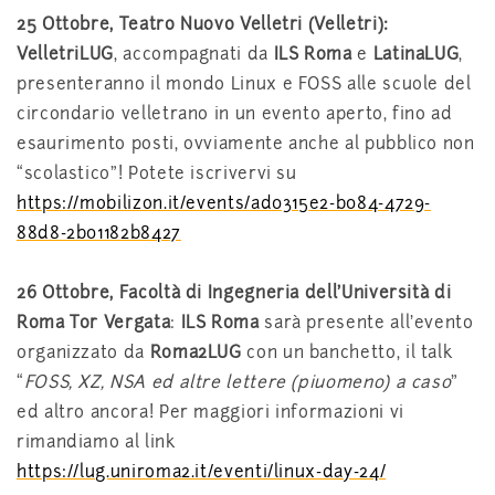
25 Ottobre, Teatro Nuovo Velletri (Velletri):
VelletriLUG
, accompagnati da
ILS Roma
e
LatinaLUG
,
presenteranno il mondo Linux e FOSS alle scuole del
circondario velletrano in un evento aperto, fino ad
esaurimento posti, ovviamente anche al pubblico non
“scolastico”! Potete iscrivervi su
https://mobilizon.it/events/ad0315e2-b084-4729-
88d8-2b01182b8427
26 Ottobre, Facoltà di Ingegneria dell’Università di
Roma Tor Vergata
:
ILS Roma
sarà presente all’evento
organizzato da
Roma2LUG
con un banchetto, il talk
“
FOSS, XZ, NSA ed altre lettere (piuomeno) a caso
”
ed altro ancora! Per maggiori informazioni vi
rimandiamo al link
https://lug.uniroma2.it/eventi/linux-day-24/